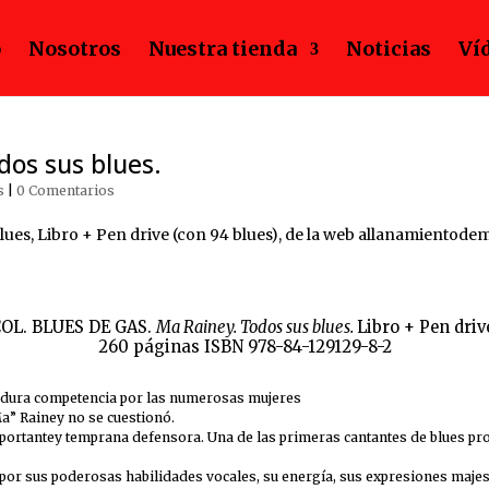
o
Nosotros
Nuestra tienda
Noticias
Ví
dos sus blues.
s
|
0 Comentarios
OL. BLUES DE GAS.
Ma Rainey. Todos sus blues.
Libro + Pen driv
260 páginas
ISBN 978-84-129129-8-2
de dura competencia por las numerosas mujeres
Ma” Rainey no se cuestionó.
portantey temprana defensora. Una de las primeras cantantes de blues pr
, por sus poderosas habilidades vocales, su energía, sus expresiones maje