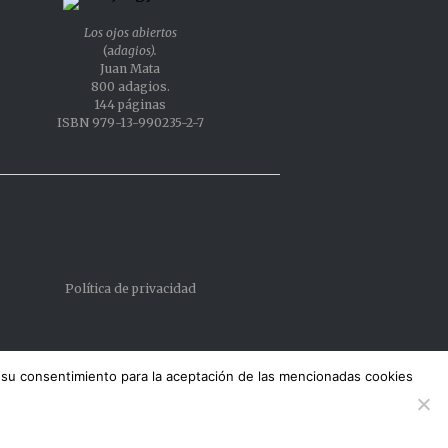
Los ojos abiertos
(a
dagios).
Juan Mata
800 adagios.
144 páginas
ISBN 979-13-990235-2-7
Política de privacidad
 su consentimiento para la aceptación de las mencionadas cookies