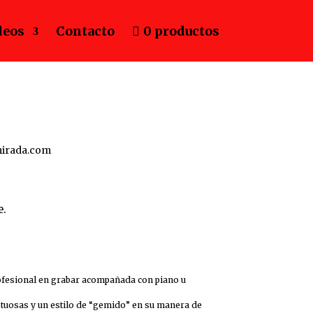
deos
Contacto
0 productos
e.
ofesional en grabar acompañada con piano u
stuosas y un estilo de “gemido” en su manera de