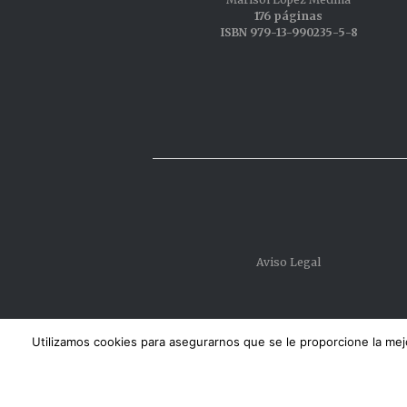
176 páginas
ISBN 979-13-990235-5-8
Aviso Legal
Copyright © 2026 Allanamiento de MIrada
Utilizamos cookies para asegurarnos que se le proporcione la me