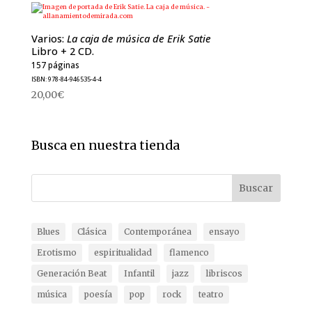
Varios:
La caja de música de Erik Satie
Libro + 2 CD.
157 páginas
ISBN: 978-84-946535-4-4
20,00
€
Busca en nuestra tienda
Buscar
Blues
Clásica
Contemporánea
ensayo
Erotismo
espiritualidad
flamenco
Generación Beat
Infantil
jazz
libriscos
música
poesía
pop
rock
teatro