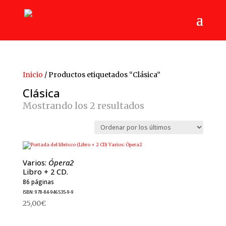
Inicio
/ Productos etiquetados “Clásica”
Clásica
Ordenado
Mostrando los 2 resultados
por
los
últimos
Varios:
Ópera2
Libro + 2 CD.
86 páginas
ISBN: 978-84-946535-9-9
25,00
€