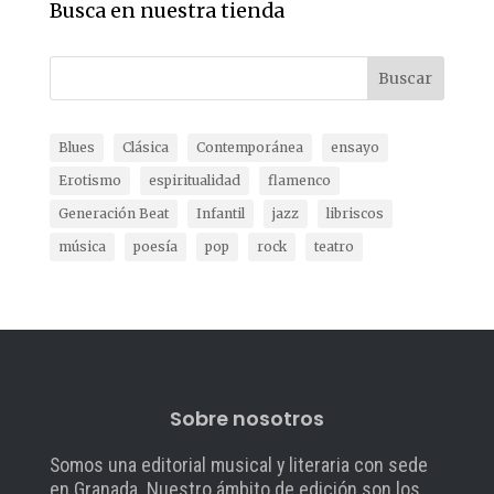
Busca en nuestra tienda
Buscar
Blues
Clásica
Contemporánea
ensayo
Erotismo
espiritualidad
flamenco
Generación Beat
Infantil
jazz
libriscos
música
poesía
pop
rock
teatro
Sobre nosotros
Somos una editorial musical y literaria con sede
en Granada. Nuestro ámbito de edición son los