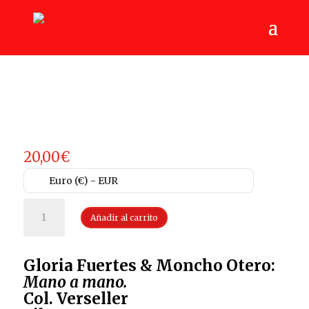
20,00
€
Euro (€) - EUR
Gloria
Añadir al carrito
Fuertes
&
Moncho
Gloria Fuertes & Moncho Otero:
Otero:
Mano
Mano a mano.
a
Col. Verseller
mano.Col.