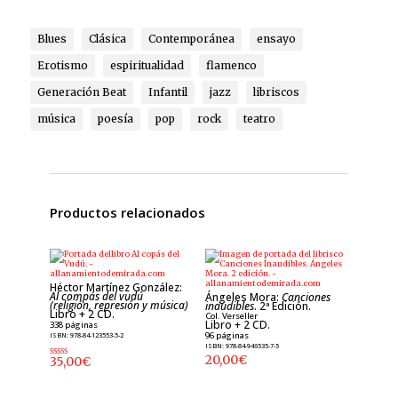
Blues
Clásica
Contemporánea
ensayo
Erotismo
espiritualidad
flamenco
Generación Beat
Infantil
jazz
libriscos
música
poesía
pop
rock
teatro
Productos relacionados
Héctor Martínez González:
Al compás del vudú
Ángeles Mora:
Canciones
(religión, represión y música)
inaudibles
. 2ª Edición.
Libro + 2 CD.
Col. Verseller
Libro + 2 CD.
338 páginas
96 páginas
ISBN: 978-84-123553-5-2
ISBN: 978-84-946535-7-5
20,00
€
35,00
€
Valorado
con
4.00
de 5