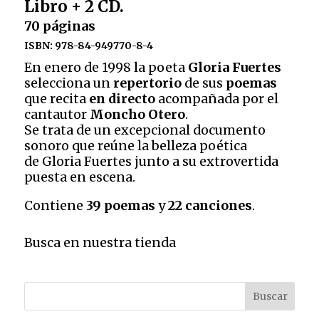
Libro + 2 CD.
Verseller
70 páginas
Libro
+
ISBN: 978-84-949770-8-4
2
En enero de 1998 la poeta
Gloria Fuertes
CD.
selecciona un
repertorio
de sus
poemas
70
que recita
en directo
acompañada por el
páginasISBN:
cantautor
Moncho Otero
.
978-
Se trata de un excepcional documento
84-
sonoro que reúne la belleza poética
949770-
de Gloria Fuertes junto a su extrovertida
8-
puesta en escena.
4
cantidad
Contiene
39 poemas
y
22 canciones
.
Busca en nuestra tienda
Buscar