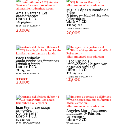
Miguel López y Ramón del
Solo:
Amaia Santana:
Les
El blues en Madrid. Miradas
mamarraches
fotográficas
Libro + 1 CD.
Libro + 1 CD.
164 páginas
188 páginas
ISBN: 978-84-123553-1-4
ISBN: 978-84-123553-2-1
20,00
€
20,00
€
Paco Espínola:
Japón Jondo: Los flamencos
Paco Espínola:
cantan a Japón
Paul Robeson (la gran voz
Libro + 1 CD.
negra del siglo XX)
Libro + 1 CD.
74 páginas
112 páginas
ISBN: 978-84-94 9770-9-1
ISBN: 978-84- 949770- 7-7
20,00
€
20,00
€
Valorado
con
5.00
de 5
Juan Pinilla:
Los abajo
firmantes.
Ángeles Mora:
Canciones
Col. Verseller
inaudibles
. 2ª Edición.
Libro + 1 CD.
Col. Verseller
Libro + 2 CD.
80 páginas
96 páginas
ISBN: 978-84-946535-8-2
20,00
€
ISBN: 978-84-946535-7-5