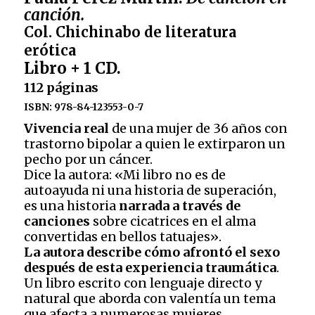
en
canción.
canción.
Col. Chichinabo de literatura
Col.
erótica
Chichinabo
Libro + 1 CD.
de
literatura
112 páginas
eróticaLibro
ISBN: 978-84-123553-0-7
+
Vivencia real
de una mujer de 36 años con
1
trastorno bipolar a quien le extirparon un
CD.
112
pecho por un cáncer.
páginasISBN:
Dice la autora: «Mi libro no es de
978-
autoayuda ni una historia de superación,
84-
es una historia
narrada a través de
123553-
canciones
sobre cicatrices en el alma
0-
convertidas en bellos tatuajes».
7
La autora describe cómo afrontó el sexo
cantidad
después de esta experiencia traumática
.
Un libro escrito con lenguaje directo y
natural que aborda con valentía un tema
que afecta a numerosas mujeres.