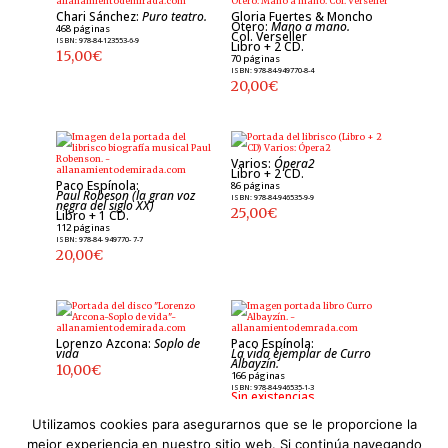
Chari Sánchez:
Puro teatro.
Gloria Fuertes & Moncho
Otero:
Mano a mano.
468 páginas
Col. Verseller
ISBN: 978-84-123553-6-9
Libro + 2 CD.
15,00
€
70 páginas
ISBN: 978-84-949770-8-4
20,00
€
Varios:
Ópera2
Libro + 2 CD.
Paco Espínola:
86 páginas
Paul Robeson (la gran voz
ISBN: 978-84-946535-9-9
negra del siglo XX)
25,00
€
Libro + 1 CD.
112 páginas
ISBN: 978-84- 949770- 7-7
20,00
€
Lorenzo Azcona:
Soplo de
Paco Espínola:
vida
La vida ejemplar de Curro
Albayzín.
10,00
€
166 páginas
ISBN: 978-84-946535-1-3
Sin existencias
Utilizamos cookies para asegurarnos que se le proporcione la
15,00
€
Valorado
con
mejor experiencia en nuestro sitio web. Si continúa navegando
5.00
de 5