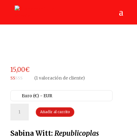
15,00
€
(
1
valoración de cliente)
Va
lo
ra
Euro (€) - EUR
do
co
Sabina
n
1.
Añadir al carrito
Witt:
00
Republicoplas
de
5
cantidad
en
Sabina Witt:
Republicoplas
ba
se