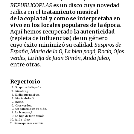
a
REPUBLICOPLAS
es un disco cuya novedad
va
radica en el
tratamiento musical
lo
ra
de la copla tal y como se interpretaba en
ci
vivo en los locales populares de la época
.
ón
de
Aquí hemos recuperado
la autenticidad
un
cli
(repleta de influencias) de un género
en
cuyo éxito minimizó su calidad:
Suspiros de
te
España, María de la O, La bien pagá, Rocío, Ojos
verdes, La hija de Juan Simón, Anda jaleo
,
entre otras.
Repertorio
1.
Suspiros de España.
2.
Mirabrag.
3.
El día que nací yo.
4.
María de la O.
5.
Rocío.
6.
Ojos verdes.
7.
Un pajarillo en su nido.
8.
La bien pagá.
9.
La hija de Juan Simón.
10.
Anda jaleo.
11.
Si me quieres escribir.