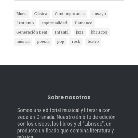
Blues
Clásica
Contemporánea
ensayo
Erotismo
espiritualidad
flamenco
Generación Beat
Infantil
jazz
libriscos
música
poesía
pop
rock
teatro
Sobre nosotros
Somos una editorial musical y literaria con
sede en Granada. Nuestro ámbito de edición
son los discos, los libros y el “Librisco”, un
producto unificado que combina literatura y
música.