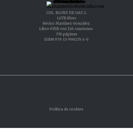
COL. BLUES DE GAS 2.
LGTB Blues.
Héctor Martínez González.
Libro+USB con 126 canciones.
376 páginas
ISBN 979-13-990235-1-0
Política de cookies