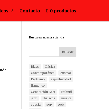
deos
Contacto
0 productos
Busca en nuestra tienda
Buscar
Blues
Clásica
endo
Contemporánea
ensayo
Erotismo
espiritualidad
flamenco
Generación Beat
Infantil
jazz
libriscos
música
poesía
pop
rock