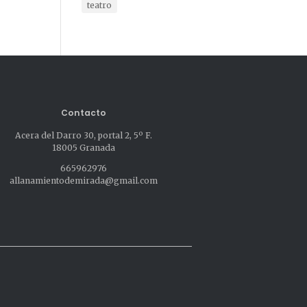
teatro
Contacto
Acera del Darro 30, portal 2, 5º F.
18005 Granada
665962976
allanamientodemirada@gmail.com