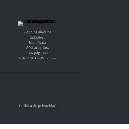
Los ojos abiertos
(a
dagios).
Juan Mata
800 adagios.
144 páginas
ISBN 979-13-990235-2-7
Política de privacidad