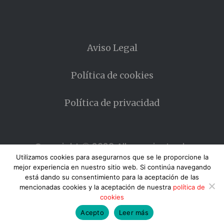
Aviso Legal
Política de cookies
Política de privacidad
Copyright © 2026 Allanamiento de
MIrada
Utilizamos cookies para asegurarnos que se le proporcione la
mejor experiencia en nuestro sitio web. Si continúa navegando
está dando su consentimiento para la aceptación de las
mencionadas cookies y la aceptación de nuestra
política de
cookies
Envíos: España gratuito - Europa 10 € - Resto del
Acepto
Leer más
mundo 20€ -
Descartar