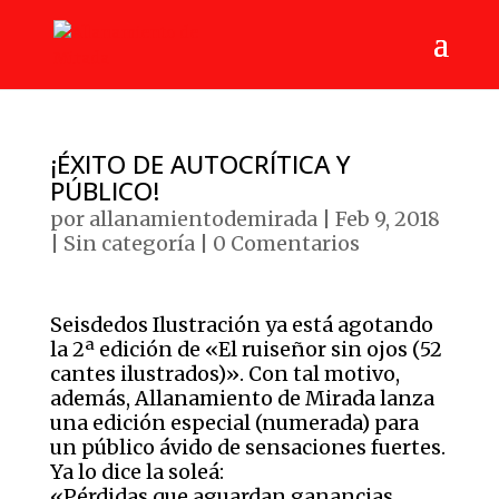
¡ÉXITO DE AUTOCRÍTICA Y
PÚBLICO!
por
allanamientodemirada
|
Feb 9, 2018
|
Sin categoría
|
0 Comentarios
Seisdedos Ilustración ya está agotando
la 2ª edición de «El ruiseñor sin ojos (52
cantes ilustrados)». Con tal motivo,
además, Allanamiento de Mirada lanza
una edición especial (numerada) para
un público ávido de sensaciones fuertes.
Ya lo dice la soleá:
«Pérdidas que aguardan ganancias