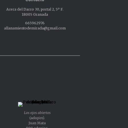
Acera del Darro 30, portal 2, 5º F.
18005 Granada
665962976
allanamientodemirada@gmail.com
Los ojos abiertos
(a
dagios).
Juan Mata