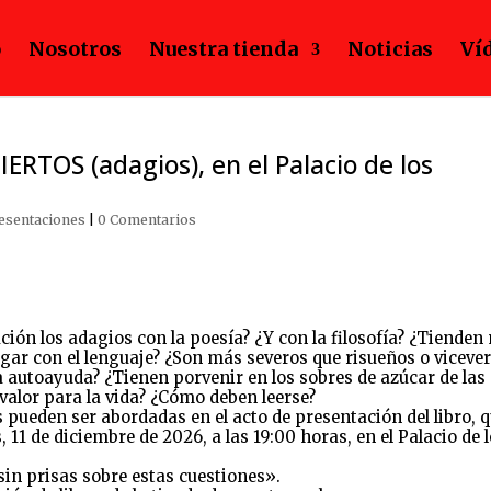
o
Nosotros
Nuestra tienda
Noticias
Ví
ERTOS (adagios), en el Palacio de los
esentaciones
|
0 Comentarios
ación los adagios con la poesía? ¿Y con la filosofía? ¿Tiende
jugar con el lenguaje? ¿Son más severos que risueños o viceve
a autoayuda? ¿Tienen porvenir en los sobres de azúcar de las
valor para la vida? ¿Cómo deben leerse?
 pueden ser abordadas en el acto de presentación del libro, 
11 de diciembre de 2026, a las 19:00 horas, en el Palacio de 
in prisas sobre estas cuestiones».