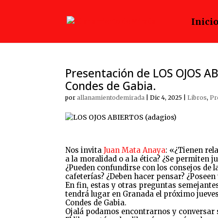
Inici
Presentación de LOS OJOS ABI
Condes de Gabia.
por
allanamientodemirada
|
Dic 4, 2025
|
Libros
,
Pr
Nos invita
Juan Mata Anaya
: «¿Tienen rel
a la moralidad o a la ética? ¿Se permiten 
¿Pueden confundirse con los consejos de l
cafeterías? ¿Deben hacer pensar? ¿Poseen 
En fin, estas y otras preguntas semejantes
tendrá lugar en Granada el próximo jueves, 
Condes de Gabia.
Ojalá podamos encontrarnos y conversar s