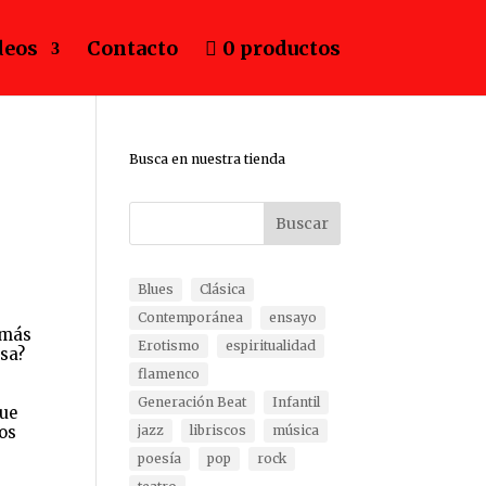
deos
Contacto
0 productos
Busca en nuestra tienda
Buscar
Blues
Clásica
Contemporánea
ensayo
n más
Erotismo
espiritualidad
rsa?
flamenco
Generación Beat
Infantil
que
los
jazz
libriscos
música
poesía
pop
rock