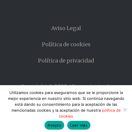
Aviso Legal
Política de cookies
Política de privacidad
Copyright © 2026 Allanamiento de
MIrada
Utilizamos cookies para asegurarnos que se le proporcione la
mejor experiencia en nuestro sitio web. Si continúa navegando
está dando su consentimiento para la aceptación de las
mencionadas cookies y la aceptación de nuestra
política de
cookies
Envíos: España gratuito - Europa 10 € - Resto del
Acepto
Leer más
mundo 20€ -
Descartar