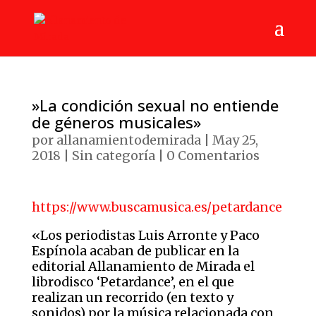
»La condición sexual no entiende
de géneros musicales»
por
allanamientodemirada
|
May 25,
2018
|
Sin categoría
|
0 Comentarios
https://www.buscamusica.es/petardance
«Los periodistas Luis Arronte y Paco
Espínola acaban de publicar en la
editorial Allanamiento de Mirada el
librodisco ‘Petardance’, en el que
realizan un recorrido (en texto y
sonidos) por la música relacionada con