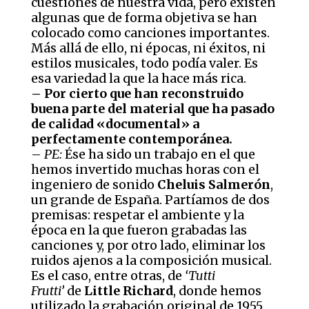
cuestiones de nuestra vida, pero existen
algunas que de forma objetiva se han
colocado como canciones importantes.
Más allá de ello, ni épocas, ni éxitos, ni
estilos musicales, todo podía valer. Es
esa variedad la que la hace más rica.
– Por cierto que han reconstruido
buena parte del material que ha pasado
de calidad «documental» a
perfectamente contemporánea.
–
PE:
Ése ha sido un trabajo en el que
hemos invertido muchas horas con el
ingeniero de sonido
Cheluis Salmerón
,
un grande de España. Partíamos de dos
premisas: respetar el ambiente y la
época en la que fueron grabadas las
canciones y, por otro lado, eliminar los
ruidos ajenos a la composición musical.
Es el caso, entre otras, de
‘Tutti
Frutti’
de
Little Richard
, donde hemos
utilizado la grabación original de 1955