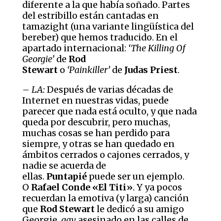
diferente a la que había soñado. Partes
del estribillo están cantadas en
tamazight (una variante lingüística del
bereber) que hemos traducido. En el
apartado internacional:
‘The Killing Of
Georgie’
de
Rod
Stewart
o
‘Painkiller’
de
Judas Priest
.
–
LA:
Después de varias décadas de
Internet en nuestras vidas, puede
parecer que nada está oculto, y que nada
queda por descubrir, pero muchas,
muchas cosas se han perdido para
siempre, y otras se han quedado en
ámbitos cerrados o cajones cerrados, y
nadie se acuerda de
ellas.
Puntapié
puede ser un ejemplo.
O
Rafael Conde «El Titi»
. Y ya pocos
recuerdan la emotiva (y larga) canción
que
Rod Stewart
le dedicó a su amigo
Georgie,
gay
asesinado en las calles de