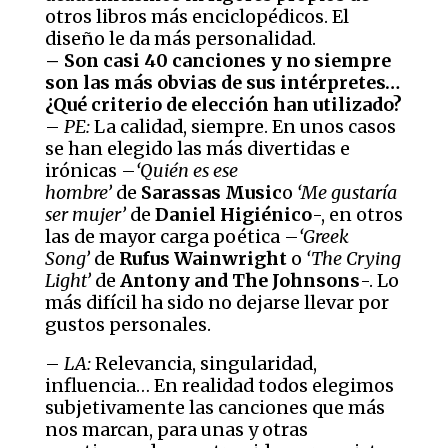
otros libros más enciclopédicos. El
diseño le da más personalidad.
– Son casi 40 canciones y no siempre
son las más obvias de sus intérpretes…
¿Qué criterio de elección han utilizado?
–
PE:
La calidad, siempre. En unos casos
se han elegido las más divertidas e
irónicas –
‘Quién es ese
hombre’
de
Sarassas Music
o
‘Me gustaría
ser mujer’
de
Daniel Higiénico
-, en otros
las de mayor carga poética –
‘Greek
Song’
de
Rufus Wainwright
o
‘The Crying
Light’
de
Antony and The Johnsons
-. Lo
más difícil ha sido no dejarse llevar por
gustos personales.
–
LA:
Relevancia, singularidad,
influencia… En realidad todos elegimos
subjetivamente las canciones que más
nos marcan, para unas y otras