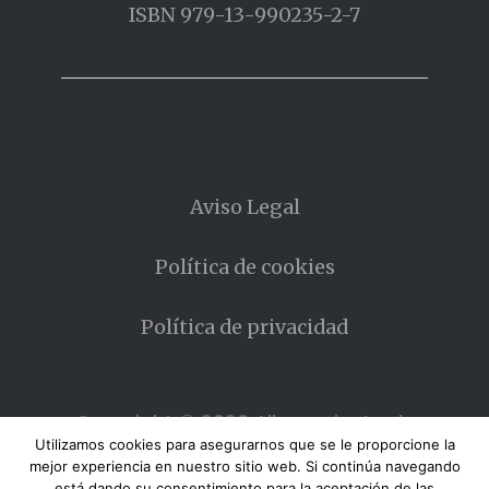
ISBN 979-13-990235-2-7
Aviso Legal
Política de cookies
Política de privacidad
Copyright © 2026 Allanamiento de
MIrada
Utilizamos cookies para asegurarnos que se le proporcione la
mejor experiencia en nuestro sitio web. Si continúa navegando
está dando su consentimiento para la aceptación de las