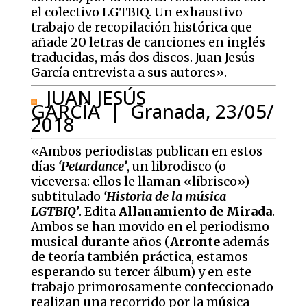
el colectivo LGTBIQ. Un exhaustivo
trabajo de recopilación histórica que
añade 20 letras de canciones en inglés
traducidas, más dos discos. Juan Jesús
García entrevista a sus autores».
JUAN JESÚS
GARCÍA | Granada, 23/05/
2018
«Ambos periodistas publican en estos
días
‘Petardance’
, un librodisco (o
viceversa: ellos le llaman «librisco»)
subtitulado
‘Historia de la música
LGTBIQ’
. Edita
Allanamiento de Mirada
.
Ambos se han movido en el periodismo
musical durante años (
Arronte
además
de teoría también práctica, estamos
esperando su tercer álbum) y en este
trabajo primorosamente confeccionado
realizan una recorrido por la música